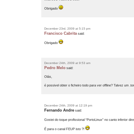
Obrigado
December 23rd, 2009 at 5:15 pm
Francisco Cabrita
said:
Obrigado
December 24th, 2009 at 9:53 am
Pedro Melo
said:
Olás,
é possivel obter o ficheiro todo para ver offline? Talvez um 
December 24th, 2009 at 12:19 pm
Fernando Andre
said:
Gostei do toque profissional “PortoLinux” no canto inferior dire
É para o canal FEUP isto ?!