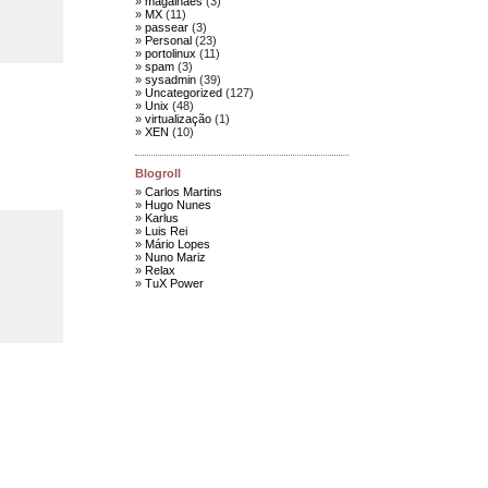
magalhães
(3)
MX
(11)
passear
(3)
Personal
(23)
portolinux
(11)
spam
(3)
sysadmin
(39)
Uncategorized
(127)
Unix
(48)
virtualização
(1)
XEN
(10)
Blogroll
Carlos Martins
Hugo Nunes
Karlus
Luis Rei
Mário Lopes
Nuno Mariz
Relax
TuX Power