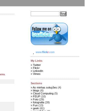
www.
flick
r
.com
My Links
Twitter
Flickr
LinkedIn
Vimeo
eira
.
Sections
As minhas soluções
(4)
blogs
(6)
Cloud Computing
(5)
FEUP
(10)
Foto
(29)
fotografia
(28)
Fun
(13)
geek
(61)