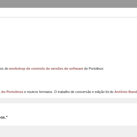
eos do
workshop de controlo de versões de software
do Portolinux:
 do Portolinux
e noutros formatos. O trabalho de conversão e edição foi do
António Band
eos.”