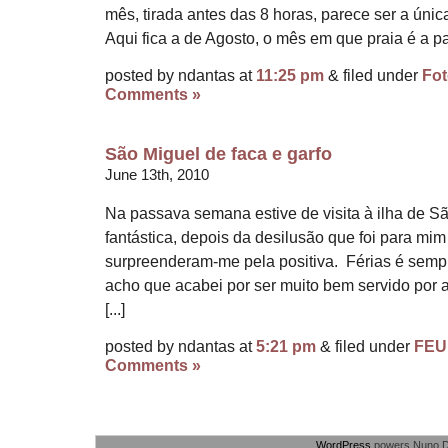
mês, tirada antes das 8 horas, parece ser a única
Aqui fica a de Agosto, o mês em que praia é a p
posted by ndantas at
11:25 pm
& filed under
Fo
Comments »
São Miguel de faca e garfo
June 13th, 2010
Na passava semana estive de visita à ilha de Sã
fantástica, depois da desilusão que foi para mim
surpreenderam-me pela positiva. Férias é sempr
acho que acabei por ser muito bem servido por
[...]
posted by ndantas at
5:21 pm
& filed under
FEU
Comments »
WordPress
powers Nuno D