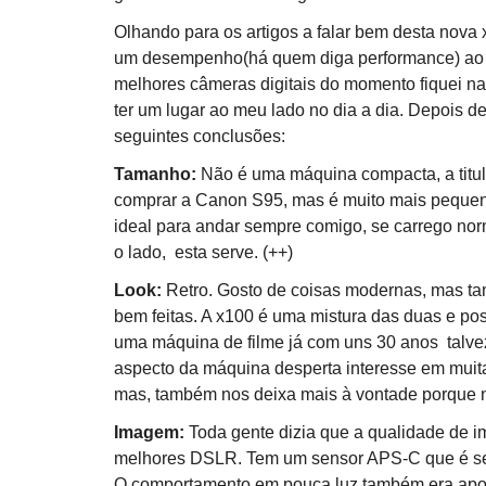
Olhando para os artigos a falar bem desta nova
um desempenho(há quem diga performance) ao 
melhores câmeras digitais do momento fiquei na
ter um lugar ao meu lado no dia a dia. Depois de
seguintes conclusões:
Tamanho:
Não é uma máquina compacta, a titul
comprar a Canon S95, mas é muito mais pequen
ideal para andar sempre comigo, se carrego no
o lado, esta serve. (++)
Look:
Retro. Gosto de coisas modernas, mas ta
bem feitas. A x100 é uma mistura das duas e pos
uma máquina de filme já com uns 30 anos talvez
aspecto da máquina desperta interesse em muita 
mas, também nos deixa mais à vontade porque 
Imagem:
Toda gente dizia que a qualidade de i
melhores DSLR. Tem um sensor APS-C que é se
O comportamento em pouca luz também era apon