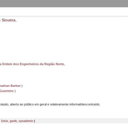
 Sinatra.
na
Ordem dos Engenheiros da Região Norte
,
nathan Barber
)
Guerreiro
)
tuito, aberto ao público em geral e relativamente informal/descontraído.
,
Unix
,
geek
,
sysadmin
|