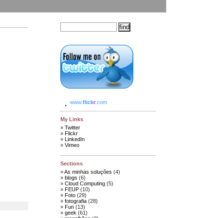
www.
flick
r
.com
My Links
Twitter
Flickr
LinkedIn
Vimeo
Sections
As minhas soluções
(4)
blogs
(6)
Cloud Computing
(5)
FEUP
(10)
Foto
(29)
fotografia
(28)
Fun
(13)
geek
(61)