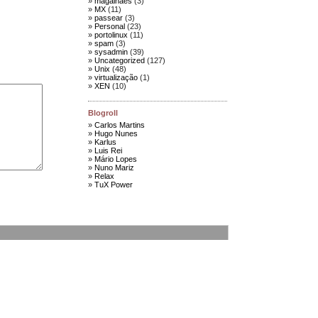
magalhães
(3)
MX
(11)
passear
(3)
Personal
(23)
portolinux
(11)
spam
(3)
sysadmin
(39)
Uncategorized
(127)
Unix
(48)
virtualização
(1)
XEN
(10)
Blogroll
Carlos Martins
Hugo Nunes
Karlus
Luis Rei
Mário Lopes
Nuno Mariz
Relax
TuX Power