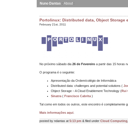
Nuno Dantas
About
Portolinux: Distributed data, Object Storage e
February 21st, 2011
No próximo sábado dia
26
de Fevereiro
a partir das 15 horas 
O programa é o seguinte:
Apresentação da Ordem/colégio de Informática
Distributed data: challenges and potential solutions (
Jo
Object Storage – A Cloud Enablement Technology (
Rui 
Sinatra
(
Francisco Cabrita
)
Tal como em todos os outros, este encontro é completamente gra
Mais informações aqui
.
posted by ndantas at
5:13 pm
& filed under
Cloud Computing