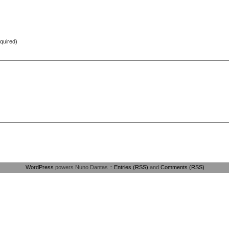
equired)
WordPress
powers Nuno Dantas ::
Entries (RSS)
and
Comments (RSS)