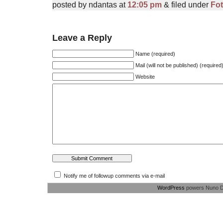
posted by ndantas at
12:05 pm
& filed under
Fo
Leave a Reply
Name (required)
Mail (will not be published) (required
Website
Notify me of followup comments via e-mail
WordPress
powers Nuno D