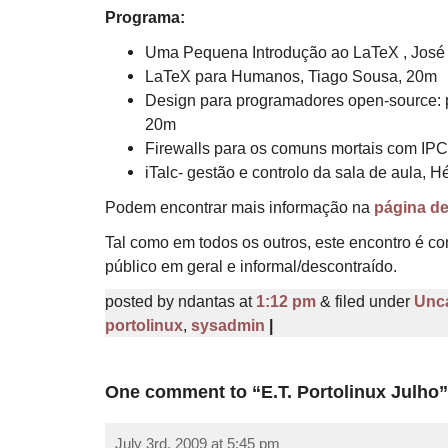
Programa:
Uma Pequena Introdução ao LaTeX , José
LaTeX para Humanos, Tiago Sousa, 20m
Design para programadores open-source: pr
20m
Firewalls para os comuns mortais com IP
iTalc- gestão e controlo da sala de aula, 
Podem encontrar mais informação na
página de
Tal como em todos os outros, este encontro é co
público em geral e informal/descontraído.
posted by ndantas at
1:12 pm
& filed under
Unca
portolinux
,
sysadmin
|
One comment to “E.T. Portolinux Julho”
July 3rd, 2009 at 5:45 pm