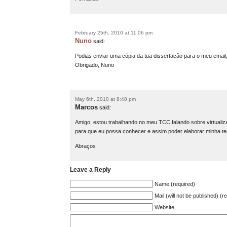
February 25th, 2010 at 11:06 pm
Nuno
said:
Podias enviar uma cópia da tua dissertação para o meu email, 
Obrigado, Nuno
May 6th, 2010 at 8:48 pm
Marcos
said:
Amigo, estou trabalhando no meu TCC falando sobre virtuali
para que eu possa conhecer e assim poder elaborar minha t
Abraços
Leave a Reply
Name (required)
Mail (will not be published) (r
Website