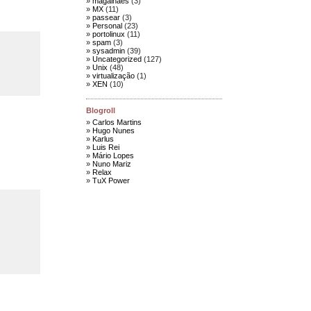
magalhães
(3)
MX
(11)
passear
(3)
Personal
(23)
portolinux
(11)
spam
(3)
sysadmin
(39)
Uncategorized
(127)
Unix
(48)
virtualização
(1)
XEN
(10)
Blogroll
Carlos Martins
Hugo Nunes
Karlus
Luis Rei
Mário Lopes
Nuno Mariz
Relax
TuX Power