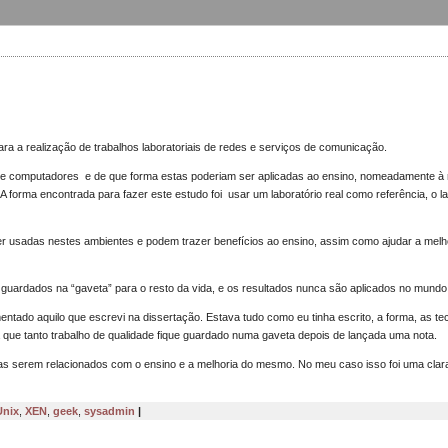
ara a realização de trabalhos laboratoriais de redes e serviços de comunicação.
o de computadores e de que forma estas poderiam ser aplicadas ao ensino, nomeadamente à 
A forma encontrada para fazer este estudo foi usar um laboratório real como referência, o la
 usadas nestes ambientes e podem trazer benefícios ao ensino, assim como ajudar a melh
m guardados na “gaveta” para o resto da vida, e os resultados nunca são aplicados no mundo
entado aquilo que escrevi na dissertação. Estava tudo como eu tinha escrito, a forma, as te
que tanto trabalho de qualidade fique guardado numa gaveta depois de lançada uma nota.
mas serem relacionados com o ensino e a melhoria do mesmo. No meu caso isso foi uma clara
Unix
,
XEN
,
geek
,
sysadmin
|