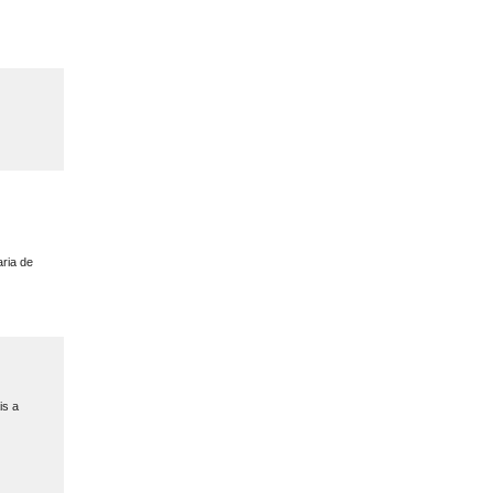
ria de
is a