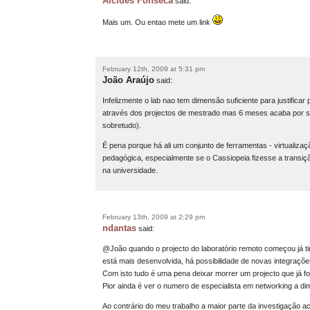
Alcides Fonseca
said:
Mais um. Ou entao mete um link
February 12th, 2009 at 5:31 pm
João Araújo
said:
Infelizmente o lab nao tem dimensão suficiente para justificar
através dos projectos de mestrado mas 6 meses acaba por ser
sobretudo).
É pena porque há ali um conjunto de ferramentas - virtualiz
pedagógica, especialmente se o Cassiopeia fizesse a transiç
na universidade.
February 13th, 2009 at 2:29 pm
ndantas
said:
@João quando o projecto do laboratório remoto começou já tin
está mais desenvolvida, há possibilidade de novas integrações
Com isto tudo é uma pena deixar morrer um projecto que já foi
Pior ainda é ver o numero de especialista em networking a dim
Ao contrário do meu trabalho a maior parte da investigação ac