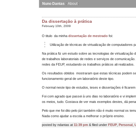
Nuno Dantas
About
Da dissertação à prática
February 10th, 2009
O titulo da minha
dissertação de mestrado
foi:
Utilização de técnicas de virtualização de computadores p
Na prática fiz um estudo sobre as tecnologias de virtualizaçã
de trabalhos laboratoriais de redes e serviços de comunicação. 
redes da FEUP, estudando os trabalhos práticos ali realizados.
Os resultados obtidos mostraram que estas técnicas podem ser
funcionamento geral de um laboratório deste tipo.
O normal neste tipo de estudos, teses e dissertações é ficare
Foi com agrado que passei à uns dias no laboratório e vi implem
os meios, tudo. Gostava de ver mais exemplos destes, dá pena 
Pelo que me foi dito pelo júri também não é muito normal os te
Nada como ajudar a escola a melhorar o próprio ensino.
posted by ndantas at
11:39 pm
& filed under
FEUP
,
Personal
,