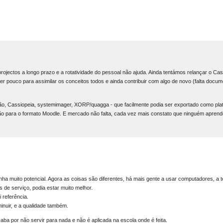
 projectos a longo prazo e a rotatividade do pessoal não ajuda. Ainda tentámos relançar o Cas
 pouco para assimilar os conceitos todos e ainda contribuir com algo de novo (falta docu
ação, Cassiopeia, systemimager, XORP/quagga - que facilmente podia ser exportado como pla
ão para o formato Moodle. E mercado não falta, cada vez mais constato que ninguém aprend
ha muito potencial. Agora as coisas são diferentes, há mais gente a usar computadores, a t
 de serviço, podia estar muito melhor.
 referência.
inuir, e a qualidade também.
aba por não servir para nada e não é aplicada na escola onde é feita.