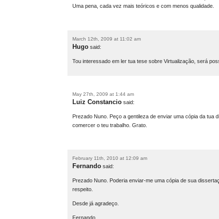
Uma pena, cada vez mais teóricos e com menos qualidade.
March 12th, 2009 at 11:02 am
Hugo
said:
Tou interessado em ler tua tese sobre Virtualização, será po
May 27th, 2009 at 1:44 am
Luiz Constancio
said:
Prezado Nuno. Peço a gentileza de enviar uma cópia da tua d
comercer o teu trabalho. Grato.
February 11th, 2010 at 12:09 am
Fernando
said:
Prezado Nuno. Poderia enviar-me uma cópia de sua dissertaçã
respeito.
Desde já agradeço.
Fernando