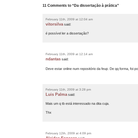
11 Comments to “Da dissertação à prática”
February 11th, 2009 at 12:04 am
vitorsilva
said:
é possível ler a dissertação?
February 11th, 2009 at 12:14 am
ndantas
said:
Deve estar online num repositório da feup. De qq forma, foi po
February 11th, 2009 at 3:28 pm
Luis Palma
said:
Mais um q tb está interessado na dita cuja.
Thx
February 12th, 2009 at 4:09 pm