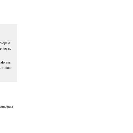
siopeia
mentação
taforma
e redes
ecnologia