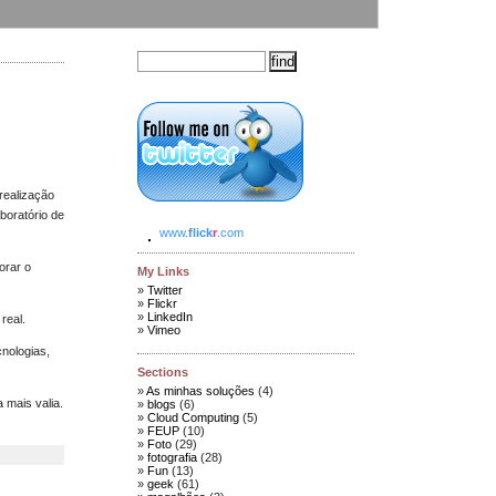
realização
boratório de
www.
flick
r
.com
orar o
My Links
Twitter
Flickr
LinkedIn
 real.
Vimeo
cnologias,
Sections
As minhas soluções
(4)
 mais valia.
blogs
(6)
Cloud Computing
(5)
FEUP
(10)
Foto
(29)
fotografia
(28)
Fun
(13)
geek
(61)