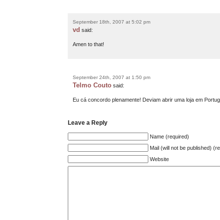
September 18th, 2007 at 5:02 pm
vd
said:
Amen to that!
September 24th, 2007 at 1:50 pm
Telmo Couto
said:
Eu cá concordo plenamente! Deviam abrir uma loja em Portug
Leave a Reply
Name (required)
Mail (will not be published) (r
Website