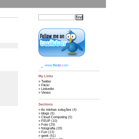
www.
flick
r
.com
My Links
Twitter
Flickr
LinkedIn
Vimeo
Sections
As minhas soluções
(4)
blogs
(6)
Cloud Computing
(5)
FEUP
(10)
Foto
(29)
fotografia
(28)
Fun
(13)
geek
(61)