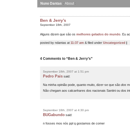
Nuno Dantas
About
Ben & Jerry’s
September 18th, 2007
Alguns dizem que são os
melhores gelados do mundo
. Eu a
posted by ndantas at
11:37 am
& filed under
Uncategorized
|
4 Comments to “Ben & Jerry’s”
September 18th, 2007 at 1:51 pm
Pedro Pais
said:
Na minha opinião pode, quanto muito, dizer-se que são
dos
me
Não chegam aos calcanhares dos nacionais Santini ou dos 
September 18th, 2007 at 4:30 pm
BUGabundo
said:
n fosses mos nós ppl q gostamos de comer