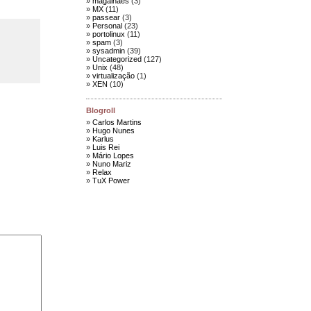
magalhães
(3)
MX
(11)
passear
(3)
Personal
(23)
portolinux
(11)
spam
(3)
sysadmin
(39)
Uncategorized
(127)
Unix
(48)
virtualização
(1)
XEN
(10)
Blogroll
Carlos Martins
Hugo Nunes
Karlus
Luis Rei
Mário Lopes
Nuno Mariz
Relax
TuX Power